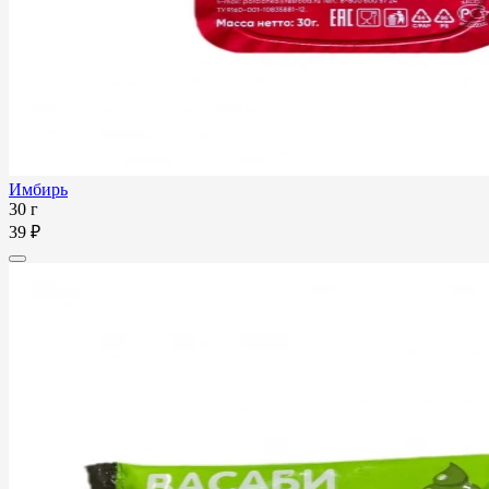
Имбирь
30 г
39 ₽