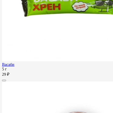
Васаби
5 г
29 ₽