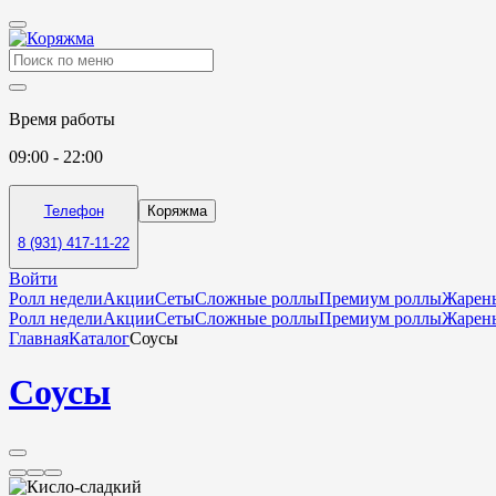
Время работы
09:00 - 22:00
Телефон
Коряжма
8 (931) 417-11-22
Войти
Ролл недели
Акции
Сеты
Сложные роллы
Премиум роллы
Жарен
Ролл недели
Акции
Сеты
Сложные роллы
Премиум роллы
Жарен
Главная
Каталог
Соусы
Соусы