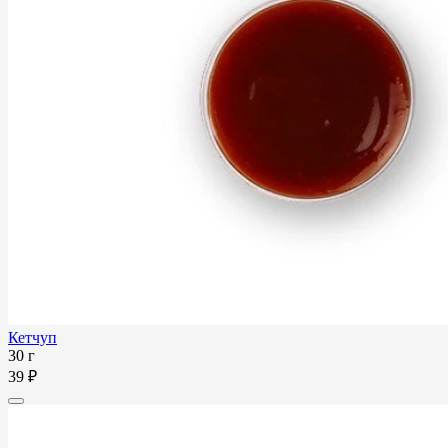
Кетчуп
30 г
39 ₽