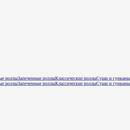
ые роллы
Запеченные роллы
Классические роллы
Суши и гунканы
ые роллы
Запеченные роллы
Классические роллы
Суши и гунканы