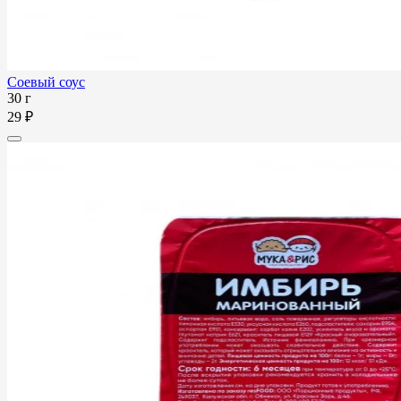
Соевый соус
30 г
29 ₽